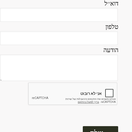
דוא׳׳ל
טלפון
הודעה