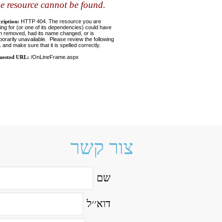
צור קשר
שם
דוא׳׳ל